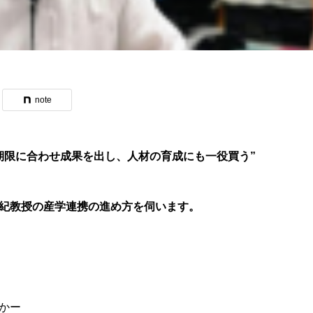
note
期限に合わせ成果を出し、人材の育成にも一役買う”
紀教
授の産学連携の進め方を伺います。
かー