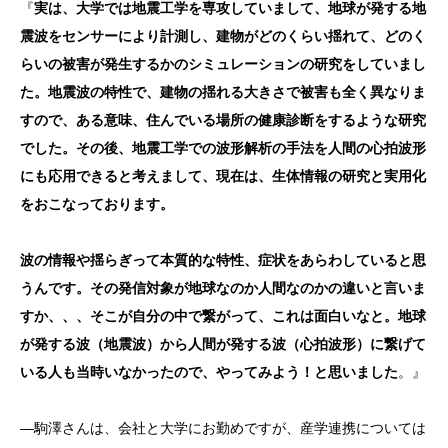
『
実は、大学では地震工学を専攻していまして、地球が発する地
震波をセンサーにより計測し、建物がどのくらい揺れて、どのく
らいの被害が発生するかのシミュレーションの研究をしていまし
た。地震波の特性で、建物の揺れる大きさで被害も全く異なりま
すので、ある意味、住んでいる場所の健康診断をするような研究
でした。その後、地震工学での波形解析の手法を人間の心拍波形
にも応用できると考えまして、現在は、生体情報の研究と実用化
をおこなっております。
波の情報や揺らぎって本質的な特性、症状をあらわしていると思
うんです。その発信対象が地球なのか人間なのかの違いと言いま
すか、、、そこが自分の中で繋がって、これは面白いなと。地球
が発する波（地震波）から人間が発する波（心拍波形）に繋げて
いる人も当時いなかったので、やってみよう！と思いました
。』
―駒澤さんは、会社と大学にお勤めですが、産学連携については