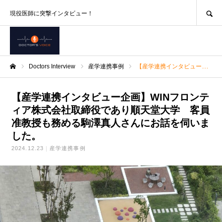
SEARCH
現役医師に突撃インタビュー！
Doctors Interview
産学連携事例
【産学連携インタビュー企画】WINフロンティア株式会社取締役であり順天堂大学 客員准教授も務める駒澤真人さんにお話を伺いました。
ホーム
【産学連携インタビュー企画】WINフロンテ
ィア株式会社取締役であり順天堂大学 客員
准教授も務める駒澤真人さんにお話を伺いま
した。
2024.12.23
産学連携事例