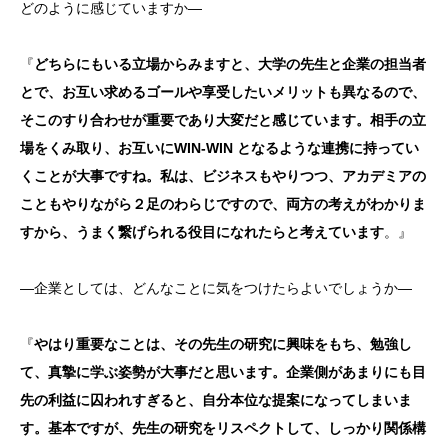
どのように感じていますか―
『
どちらにもいる立場からみますと、大学の先生と企業の担当者
とで、お互い求めるゴールや享受したいメリットも異なるので、
そこのすり合わせが重要であり大変だと感じています。相手の立
場をくみ取り、お互いにWIN-WIN となるような連携に持ってい
くことが大事ですね。私は、ビジネスもやりつつ、アカデミアの
こともやりながら２足のわらじですので、両方の考えがわかりま
すから、うまく繋げられる役目になれたらと考えています
。』
―企業としては、どんなことに気をつけたらよいでしょうか―
『
やはり重要なことは、その先生の研究に興味をもち、勉強し
て、真摯に学ぶ姿勢が大事だと思います。企業側があまりにも目
先の利益に囚われすぎると、自分本位な提案になってしまいま
す。基本ですが、先生の研究をリスペクトして、しっかり関係構