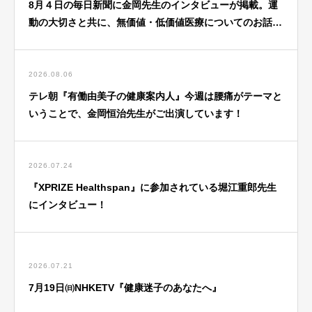
8月４日の毎日新聞に金岡先生のインタビューが掲載。運
動の大切さと共に、無価値・低価値医療についてのお話
も！
2026.08.06
テレ朝『有働由美子の健康案内人』今週は腰痛がテーマと
いうことで、金岡恒治先生がご出演しています！
2026.07.24
『XPRIZE Healthspan』に参加されている堀江重郎先生
にインタビュー！
2026.07.21
7月19日㈰NHKETV『健康迷子のあなたへ』