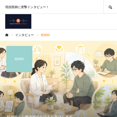
SEARCH
現役医師に突撃インタビュー！
インタビュー
精神科
ホーム
精神科
精神科・心療内科のお話をお届けします