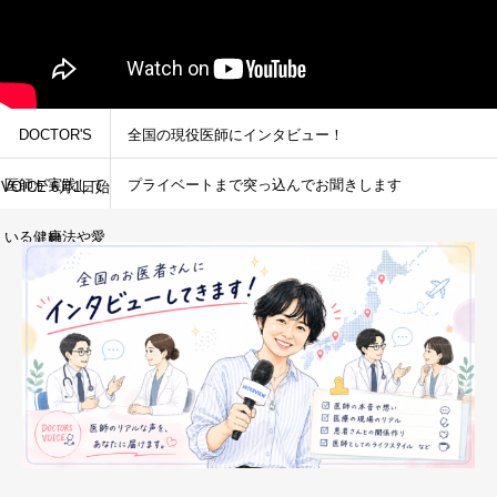
DOCTOR'S
全国の現役医師にインタビュー！
医師が実践して
プライベートまで突っ込んでお聞きします
VOICE 6月1日始
いる健康法や愛
動
用品など