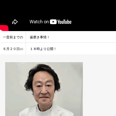
一昔前までの
歯磨き事情！
６月２０日㈯
１８時より公開！