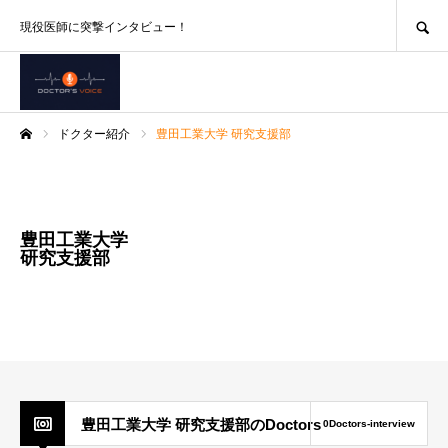
SEARCH
現役医師に突撃インタビュー！
ドクター紹介
豊田工業大学 研究支援部
ホーム
豊田工業大学
研究支援部
豊田工業大学 研究支援部のDoctors
0Doctors-interview