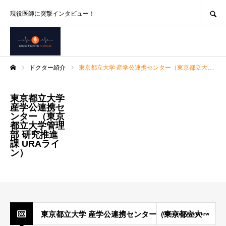
SEARCH
現役医師に突撃インタビュー！
ドクター紹介
東京都立大学 産学公連携センター（東京都立大学管理部 研究推進課 URAライン）
ホーム
東京都立大学
産学公連携セ
ンター（東京
都立大学管理
部 研究推進
課 URAライ
ン）
東京都立大学 産学公連携センター（東京都立大
0Doctors-interview