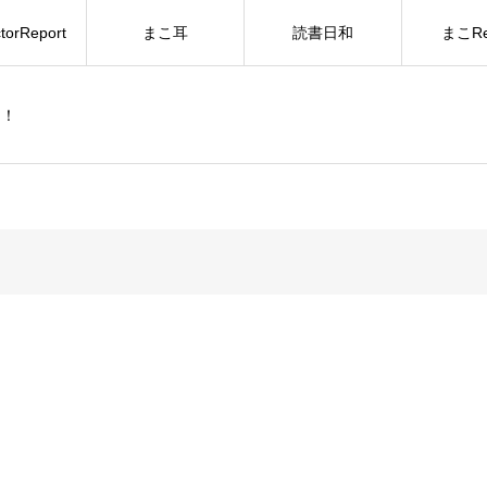
torReport
まこ耳
読書日和
まこRe
ー！