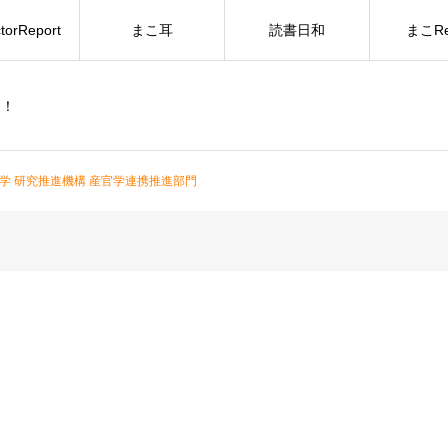
torReport
まこ耳
読書日和
まこRe
ー！
学 研究推進機構 産官学連携推進部門