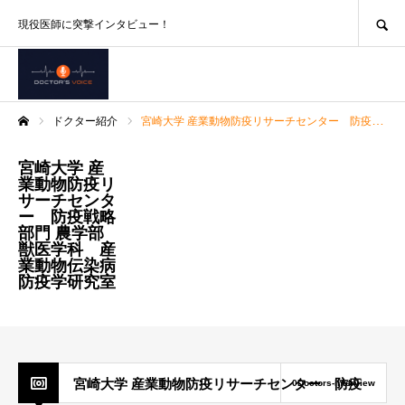
SEARCH
現役医師に突撃インタビュー！
ドクター紹介
宮崎大学 産業動物防疫リサーチセンター 防疫戦略部門 農学部獣医学科 産業動物伝染病防疫学研究室
ホーム
宮崎大学 産
業動物防疫リ
サーチセンタ
ー 防疫戦略
部門 農学部
獣医学科 産
業動物伝染病
防疫学研究室
宮崎大学 産業動物防疫リサーチセンター 防疫
0Doctors-interview